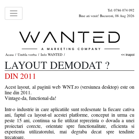
Tel: 0786 074 092
Bine ati venit! Bucuresti, 08 Aug 2026
Acasa
Umbla vorba
Info WANTED
/
/
/
<< inapoi
LAYOUT DEMODAT ?
DIN 2011
Acest layout, al paginii web WNT.ro (versiunea desktop) este on
line din 2011.
Vintage-da, functional-da!
Intr-o industrie in care aplicatiile sunt redesenate la fiecare cativa
ani, faptul ca layout-ul acestei platforme, conceput in urma cu
peste 15 ani, continua sa fie utilizat reprezinta o dovada a unei
proiectari corecte, orientate spre functionalitate, eficienta si
experienta utilizatorului, mai degraba decat spre tendinte
trecatoare.