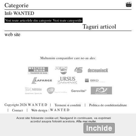
Categorie
Info WANTED
Vezi toate articolele din categorie
Vezi toate categoriile
Taguri articol
web site
Multumim companiilor care ne-au ales:
Copyright 2026 W A N T E D
|
|
Termeni si conditii
Politica de confidentialitate
|
|
: W A N T E D
Contact
Web design
Acest site foloseste cookie-uri; Navigand in continuare, va exprimati
acordul asupra folosirii acestora.
Afla mai multe
.
Inchide