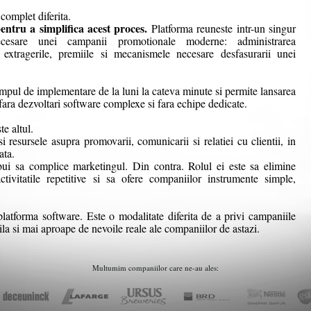
complet diferita.
entru a simplifica acest proces.
Platforma reuneste intr-un singur
cesare unei campanii promotionale moderne: administrarea
or, extragerile, premiile si mecanismele necesare desfasurarii unei
timpul de implementare de la luni la cateva minute si permite lansarea
 fara dezvoltari software complexe si fara echipe dedicate.
e altul.
 resursele asupra promovarii, comunicarii si relatiei cu clientii, in
ata.
ui sa complice marketingul. Din contra. Rolul ei este sa elimine
ctivitatile repetitive si sa ofere companiilor instrumente simple,
atforma software. Este o modalitate diferita de a privi campaniile
la si mai aproape de nevoile reale ale companiilor de astazi.
Multumim companiilor care ne-au ales: