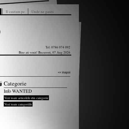
Il cautam pe
Unde ne gasiti
Tel: 0786 074 092
Bine ati venit! Bucuresti, 07 Aug 2026
<< inapoi
Categorie
Info WANTED
Vezi toate articolele din categorie
Vezi toate categoriile