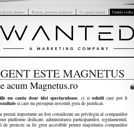
e facem, frumos
Repere, proiecte realizate
Ce spune lumea
Umbla vorba
IGENT ESTE MAGNETUS
ste acum Magnetus.ro
le nu cauta doar idei spectaculoase
solutii
, ci si
care pot fi
ezultate
si care nu presupun investitii greu de justificat.
 premii importante au fost considerate un privilegiu al companiilor
nei platforme dedicate, administrarea participantilor, regulamentul,
fel de proiecte sa fie greu accesibile pentru majoritatea companiilor