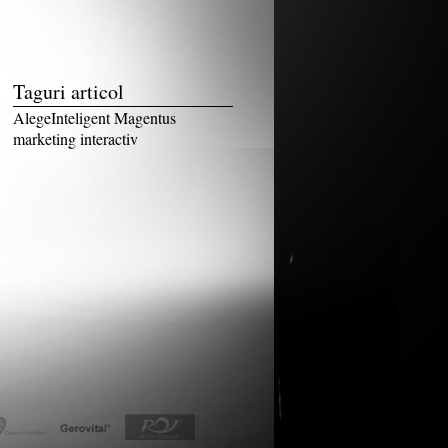
Taguri articol
AlegeInteligent Magentus
marketing interactiv