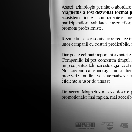
Astazi, tehnologia permite o abordare 
Magnetus a fost dezvoltat tocmai p
ecosistem toate componentele ne
participantilor, validarea inscrieril
promotii profesioniste.
Rezultatul este o solutie care reduce 
unor campanii cu costuri predictibile,
Dar poate cel mai important avantaj est
Companiile isi pot concentra timpul si
timp ce partea tehnica este deja rezolv
Noi credem ca tehnologia nu ar treb
procesele inutile, sa automatizeze a
eficiente si usor de utilizat.
De aceea, Magnetus nu este doar o pl
promotionale: mai rapida, mai accesibi