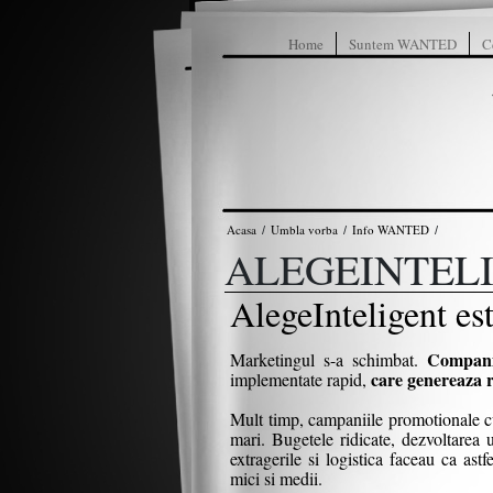
Home
Suntem WANTED
C
Acasa
Umbla vorba
Info WANTED
/
/
/
ALEGEINTEL
AlegeInteligent e
Companii
Marketingul s-a schimbat.
care genereaza r
implementate rapid,
Mult timp, campaniile promotionale cu
mari. Bugetele ridicate, dezvoltarea u
extragerile si logistica faceau ca ast
mici si medii.