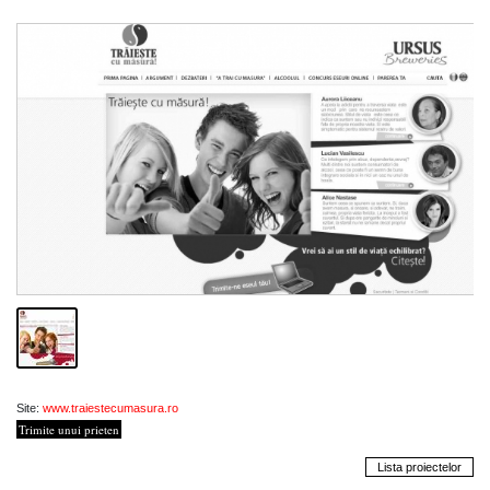
Site:
www.traiestecumasura.ro
Trimite unui prieten
Lista proiectelor