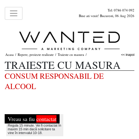
Tel: 0786 074 092
Bine ati venit! Bucuresti, 06 Aug 2026
Acasa
Repere, proiecte realizate
Traieste cu masura
/
/
/
<< inapoi
TRAIESTE CU MASURA
CONSUM RESPONSABIL DE
ALCOOL
Vreau sa fiu
contactat
Regula 15 minute. Vei fi contactat în
maxim 15 min dacã solicitare ta
vine în intervalul 10-18.