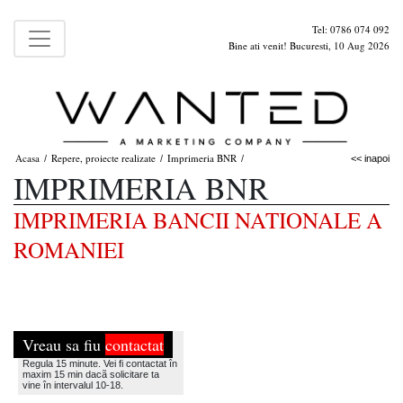
Tel: 0786 074 092
Bine ati venit! Bucuresti, 10 Aug 2026
Acasa
Repere, proiecte realizate
Imprimeria BNR
/
/
/
<< inapoi
IMPRIMERIA BNR
IMPRIMERIA BANCII NATIONALE A
ROMANIEI
Vreau sa fiu
contactat
Regula 15 minute. Vei fi contactat în
maxim 15 min dacã solicitare ta
vine în intervalul 10-18.