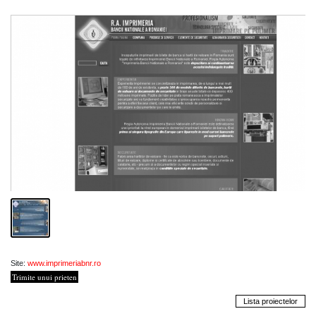
Site:
www.imprimeriabnr.ro
Trimite unui prieten
Lista proiectelor