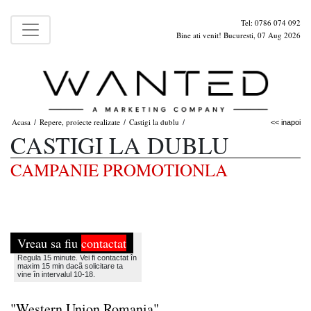
Tel: 0786 074 092
Bine ati venit! Bucuresti, 07 Aug 2026
Acasa
Repere, proiecte realizate
Castigi la dublu
/
/
/
<< inapoi
CASTIGI LA DUBLU
CAMPANIE PROMOTIONLA
Vreau sa fiu
contactat
Regula 15 minute. Vei fi contactat în
maxim 15 min dacã solicitare ta
vine în intervalul 10-18.
"Western Union Romania"